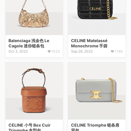
Balenciaga 浅金色 Le
CELINE Matelassé
Cagole 迷你链条包
Monochrome 手袋
Oct 3, 2022
1023
Sep 26, 2022
1146
CELINE 小号 Box Cuir
CELINE Triomphe 链条肩
Triomphe 盒型包
背包