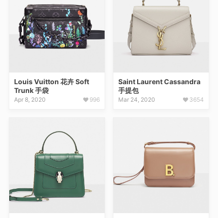
Louis Vuitton 花卉 Soft
Saint Laurent Cassandra
Trunk 手袋
手提包
Apr 8, 2020
996
Mar 24, 2020
3654