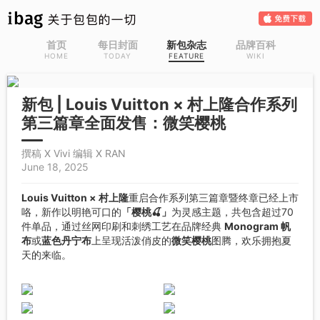
首页
每日封面
新包杂志
品牌百科
HOME
TODAY
FEATURE
WIKI
新包 | Louis Vuitton × 村上隆合作系列
第三篇章全面发售：微笑樱桃
撰稿 X Vivi 编辑 X RAN
June 18, 2025
Louis Vuitton × 村上隆
重启合作系列第三篇章暨终章已经上市
咯，新作以明艳可口的
「樱桃🍒」
为灵感主题，共包含超过70
件单品，通过丝网印刷和刺绣工艺在品牌经典
Monogram 帆
布
或
蓝色丹宁布
上呈现活泼俏皮的
微笑樱桃
图腾，欢乐拥抱夏
天的来临。