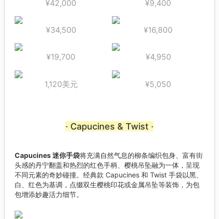
¥42,000
¥9,400
¥34,500
¥16,800
¥19,700
¥4,950
1,120美元
¥5,050
· Capucines & Twist ·
Capucines 迷你手袋
将充满自然气息的柳条编织包身、富有街
头感的丹宁翻盖和热烈的红色手柄、樱桃吊坠融为一体，呈现
不同元素的奇妙碰撞。经典款 Capucines 和 Twist 手袋以黑、
白、红色为基调，点缀双生樱桃印花或金属吊坠等装饰，为包
包增添妙趣活力细节。