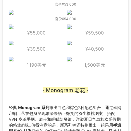
官价¥53,000
官价¥54,000
¥55,000
¥59,500
¥39,500
¥40,500
1,190美元
1,500美元
· Monogram 老花 ·
经典
Monogram 系列
推出白色和棕色2种配色组合，通过丝网
印刷工艺在包身呈现嫩绿果柄上微笑的双生樱桃图案，搭配
VVN 皮革手柄、肩带和蝴蝶结吊饰，洋溢夏日气息和欢乐假期
的悠然韵味｡值得注意的是，新系列种还特别推出一组采用
半透
明 PVC 材质
打造的 OnTheGo 托特包和 Cube 零钱包，防水材