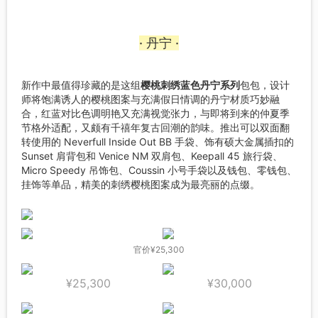
· 丹宁 ·
新作中最值得珍藏的是这组
樱桃刺绣蓝色丹宁系列
包包，设计
师将饱满诱人的樱桃图案与充满假日情调的丹宁材质巧妙融
合，红蓝对比色调明艳又充满视觉张力，与即将到来的仲夏季
节格外适配，又颇有千禧年复古回潮的韵味。推出可以双面翻
转使用的 Neverfull Inside Out BB 手袋、饰有硕大金属插扣的
Sunset 肩背包和 Venice NM 双肩包、Keepall 45 旅行袋、
Micro Speedy 吊饰包、Coussin 小号手袋以及钱包、零钱包、
挂饰等单品，精美的刺绣樱桃图案成为最亮丽的点缀。
官价¥25,300
¥25,300
¥30,000