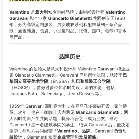
Valentino
是
意大利
知名时尚品牌，由时尚设计师
Valentino
Garavani
和企业家
Giancarlo Giammetti
共同创立于1960
年，分为高级定制服装、男女成衣系列和配饰系列三条产品
线，涵盖鞋履、包袋、小型皮制品、眼镜、围巾、领带和香水
等产品。
·
品牌历史
·
Valentino 的创始人是意大利设计师 Valentino Garavani 和企业
家 Giancarlo Giammetti。Garavani 早年留学法国，就读于
巴
黎国立高等美术学院
（ENSBA）和
巴黎服装工会学院
（ECSCP），曾做过多位知名时尚设计师的学徒，包括
Jacques Fath、Balenciaga、Jean Dessès 等。
1959年 Garavani 回到意大利，在罗马孔多蒂街开设一家时装
屋。次年，他在一家咖啡店内遇见
Giancarlo Giammetti
，两
人因时尚而产生共同话题，机缘巧合之下成为朋友。当时，
Giammetti 是一名建筑学院的学生，结识 Garavani 后，他决定
辍学，与对方共同经营
「Valentino」品牌
。Garavani 负责
时
装设计
，Giammetti 负责
企业管理
和
发展策略
。