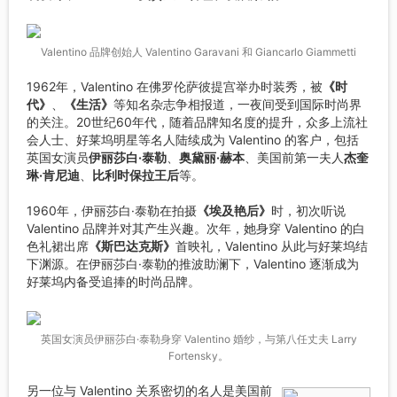
Valentino 品牌创始人 Valentino Garavani 和 Giancarlo Giammetti
1962年，Valentino 在佛罗伦萨彼提宫举办时装秀，被
《时
代》
、
《生活》
等知名杂志争相报道，一夜间受到国际时尚界
的关注。20世纪60年代，随着品牌知名度的提升，众多上流社
会人士、好莱坞明星等名人陆续成为 Valentino 的客户，包括
英国女演员
伊丽莎白·泰勒
、
奥黛丽·赫本
、美国前第一夫人
杰奎
琳·肯尼迪
、
比利时保拉王后
等。
1960年，伊丽莎白·泰勒在拍摄
《埃及艳后》
时，初次听说
Valentino 品牌并对其产生兴趣。次年，她身穿 Valentino 的白
色礼裙出席
《斯巴达克斯》
首映礼，Valentino 从此与好莱坞结
下渊源。在伊丽莎白·泰勒的推波助澜下，Valentino 逐渐成为
好莱坞内备受追捧的时尚品牌。
英国女演员伊丽莎白·泰勒身穿 Valentino 婚纱，与第八任丈夫 Larry
Fortensky。
另一位与 Valentino 关系密切的名人是美国前