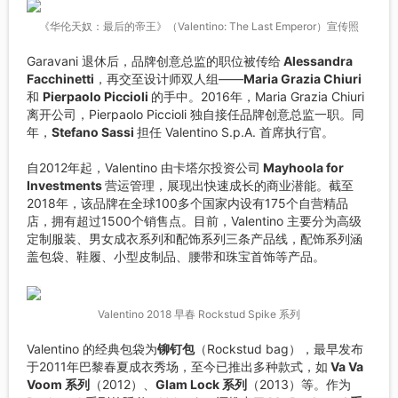
《华伦天奴：最后的帝王》（Valentino: The Last Emperor）宣传照
Garavani 退休后，品牌创意总监的职位被传给
Alessandra
Facchinetti
，再交至设计师双人组——
Maria Grazia Chiuri
和
Pierpaolo Piccioli
的手中。2016年，Maria Grazia Chiuri
离开公司，Pierpaolo Piccioli 独自接任品牌创意总监一职。同
年，
Stefano Sassi
担任 Valentino S.p.A. 首席执行官。
自2012年起，Valentino 由卡塔尔投资公司
Mayhoola for
Investments
营运管理，展现出快速成长的商业潜能。截至
2018年，该品牌在全球100多个国家内设有175个自营精品
店，拥有超过1500个销售点。目前，Valentino 主要分为高级
定制服装、男女成衣系列和配饰系列三条产品线，配饰系列涵
盖包袋、鞋履、小型皮制品、腰带和珠宝首饰等产品。
Valentino 2018 早春 Rockstud Spike 系列
Valentino 的经典包袋为
铆钉包
（Rockstud bag），最早发布
于2011年巴黎春夏成衣秀场，至今已推出多种款式，如
Va Va
Voom 系列
（2012）、
Glam Lock 系列
（2013）等。作为