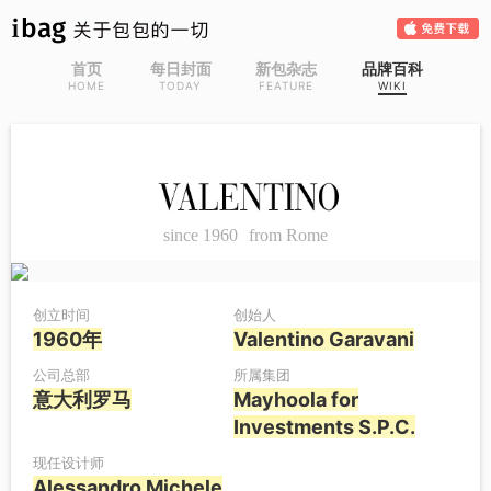
首页
每日封面
新包杂志
品牌百科
HOME
TODAY
FEATURE
WIKI
since
1960
from
Rome
创立时间
创始人
1960年
Valentino Garavani
公司总部
所属集团
意大利罗马
Mayhoola for
Investments S.P.C.
现任设计师
Alessandro Michele