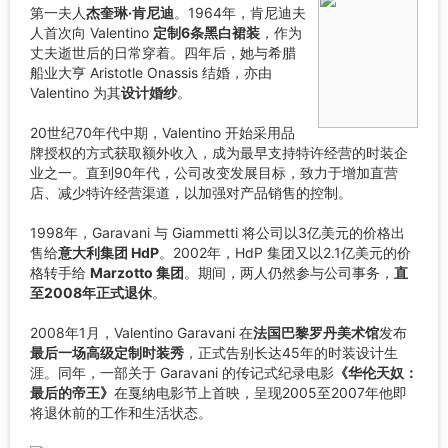
第一夫人
杰奎琳·肯尼迪
。1964年，肯尼迪夫
人首次向 Valentino
定制6条黑白裙装
，作为
丈夫逝世后的日常穿着。四年后，她与希腊
船业大亨 Aristotle Onassis 结婚，亦由
Valentino 为其
设计婚纱
。
20世纪70年代中期，Valentino 开始采用品
牌授权的方式获取额外收入，成为最早支持特许经营的时装企
业之一。直到90年代，公司改变发展目标，致力于增加直营
店、减少特许经营渠道，以加强对产品销售的控制。
1998年，Garavani 与 Giammetti 将公司以3亿美元的价格出
售给
意大利集团 HdP
。2002年，HdP 集团又以2.1亿美元的价
格转手给
Marzotto 集团
。期间，两人仍然参与公司事务，
直
至2008年正式退休
。
2008年1月，Valentino Garavani 在
法国巴黎罗丹美术馆
发布
最后一场高级定制时装秀
，正式告别长达45年的时装设计生
涯。同年，一部关于 Garavani 的传记式纪录电影
《华伦天奴：
最后的帝王》
在戛纳电影节上首映，呈现2005至2007年他即
将退休前的工作和生活状态。