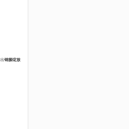
勒出
锦簇绽放