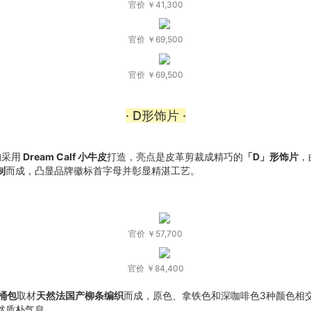
官价 ￥41,300
官价 ￥69,500
官价 ￥69,500
· D形饰片 ·
均采用
Dream Calf 小牛皮
打造，亮点是皮革剪裁成精巧的
「D」形饰片
，由
制
而成，凸显品牌徽标首字母并彰显精湛工艺。
官价 ￥57,700
官价 ￥84,400
水桶包
取材
天然法国产柳条编织
而成，原色、拿铁色和深咖啡色3种颜色相
然质朴气息。