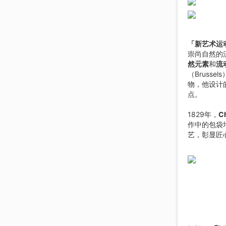
「新艺术运
崇尚自然的
然元素
和
流
（Bruss
物，他设计
点。
1829年，
C
作中的包袋
艺，彰显匠