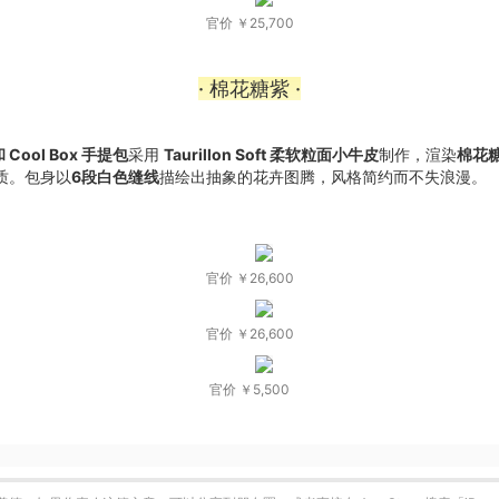
官价 ￥25,700
· 棉花糖紫 ·
 Cool Box 手提包
采用
Taurillon Soft 柔软粒面小牛皮
制作，渲染
棉花
质。包身以
6段白色缝线
描绘出抽象的花卉图腾，风格简约而不失浪漫。
官价 ￥26,600
官价 ￥26,600
官价 ￥5,500