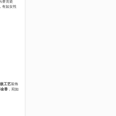
马赛克瓷
，有如女性
嵌工艺
装饰
郁金香
，宛如