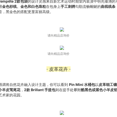
 Tempête 2款包袋
的设计灵感来自新艺术运动时期室内装潢中明亮潋滟的
用
金色纱线、金色和白色珠粒
在包身上
手工刺绣
勾勒流畅蜿蜒的
曲线线条
姿，黑金色的搭配更显富丽高级。
请向精品店询价
请向精品店询价
· 皮革花卉 ·
强调将自然花卉融入设计主题，你可以看到
Pin Mini 水桶包
以
皮革细工镶
小羊皮莺尾花
，
2款 Brillant 手提包
则在提手处攀附
酷黑色或紫色小羊皮
艺术家的花园。