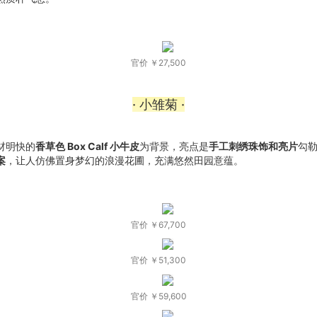
官价 ￥27,500
· 小雏菊 ·
材明快的
香草色 Box Calf 小牛皮
为背景，亮点是
手工刺绣珠饰和亮片
勾
案
，让人仿佛置身梦幻的浪漫花圃，充满悠然田园意蕴。
官价 ￥67,700
官价 ￥51,300
官价 ￥59,600