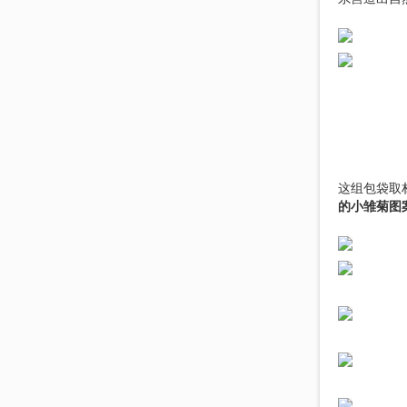
这组包袋取
的小雏菊图