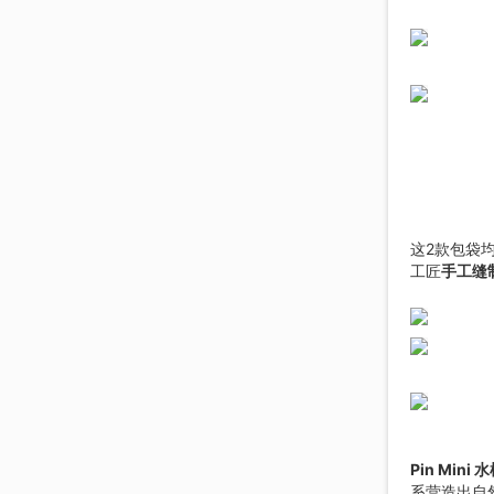
这2款包袋
工匠
手工缝
Pin Mini 
系营造出自