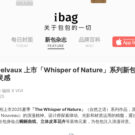
每日封面
新包杂志
品牌百科
TODAY
FEATURE
WIKI
Delvaux 上市「Whisper of Nature」系列
灵感
 编辑 X VIVI
25
刚上市2025夏季
「The Whisper of Nature」
（自然之语）系列作品，
t Nouveau）的浪漫精神。设计师探索律动、光影和材质运用的精髓，
在包身妆点
蜿蜒曲线、立体皮革花卉
等装饰元素，为包包注入浪漫诗意。