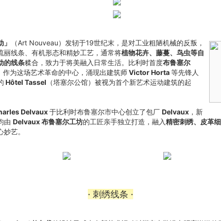
动」
（Art Nouveau）发轫于19世纪末，是对工业粗陋机械的反叛，
流丽线条、有机形态和精妙工艺，通常将
植物花卉、藤蔓、鸟虫等自
动的线条
糅合，致力于将美融入日常生活。比利时首度
布鲁塞尔
els）作为这场艺术革命的中心，涌现出建筑师
Victor Horta
等先锋人
的
Hôtel Tassel
（塔塞尔公馆）被视为首个新艺术运动建筑的起
harles Delvaux
于比利时布鲁塞尔市中心创立了包厂
Delvaux
，新
均由
Delvaux 布鲁塞尔工坊
的工匠亲手独立打造，融入
精密刺绣、皮革细
心妙艺。
· 刺绣线条 ·