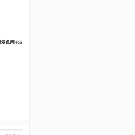
糖紫色调
洋溢