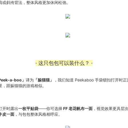
肩或斜挎背法，整体风格更加休闲松弛。
· 这只包包可以装什么？ ·
eek-a-boo」
译为
「躲猫猫」
，我们知道 Peekaboo 手袋锁扣打开时
里，跟躲猫猫的游戏相似。
打开时露出
一枚平贴袋
——你可选择
FF 老花帆布一面
，视觉效果更具层
牛皮一面
，与包包整体风格相呼应。