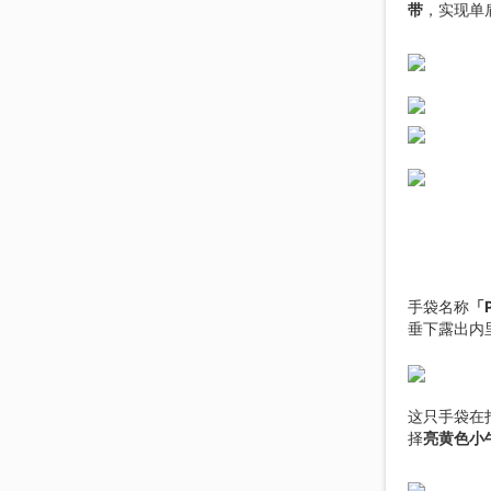
带
，实现单
手袋名称
「P
垂下露出内
这只手袋在
择
亮黄色小