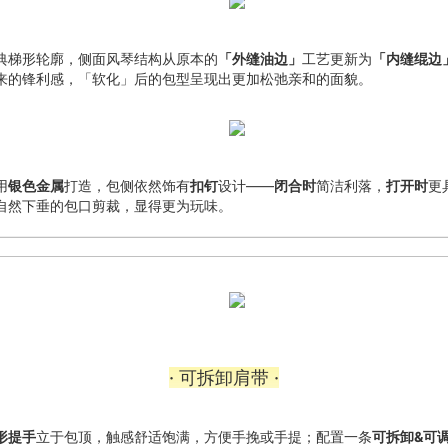
典梯形轮廓，侧面风琴结构从原本的
「外缝油边」
工艺更新为
「内缝绲边
来的锋利感，「软化」后的包型呈现出更加松弛亲和的面貌。
用
银色金属
打造，包侧依然饰有
扣钉
设计——
闭合时
简洁利落，
打开时
更
自然下垂的包口剪裁，显得更为玩味。
· 可拆卸肩带 ·
形提手
立于包顶，触感舒适饱满，方便手挽或手提；配置一条
可拆卸&可