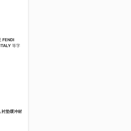
现
FENDI
ITALY
等字
入
衬垫缓冲材