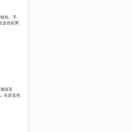
零钱包、手
活泼色彩男
可溯源至
」
在蔚蓝色