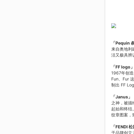
「Pequin
来自奥地利建
洁又极具辨
「FF logo
1967年创造
Fun、Fu
制出 FF Lo
「Janus
之神，被描
起始和终结。F
纹章图案，
「FENDI 
于品牌创立