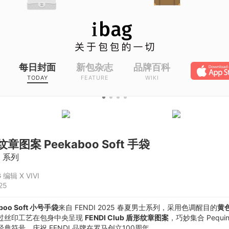
每日封面
新包杂志
品牌百科
TODAY
FEATURE
WIKI
 纹章图案 Peekaboo Soft 手袋
o 系列
 编辑 X VIVI
25
boo Soft 小号手袋
来自 FENDI 2025 春夏男士系列，采用色调醒目的
黄
过丝印工艺在包身中央呈现
FENDI Club 盾形纹章图案
，巧妙集合 Pequi
典符号，庆祝 FENDI 品牌在罗马创立100周年。