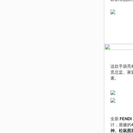
这款手袋亮
意总监、家
素。
全新
FENDI
计，盾徽的
神、松鼠图