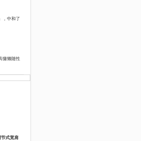
」
，中和了
具慵懒随性
调节式宽肩