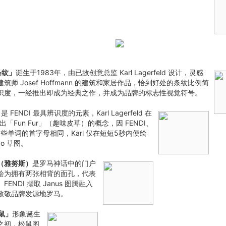
 条纹」
诞生于1983年，由已故创意总监 Karl Lagerfeld 设计，灵感
筑师 Josef Hoffmann 的建筑和家居作品，恰到好处的条纹比例简
识度，一经推出即成为经典之作，并成为品牌的标志性视觉符号。
」
是 FENDI 最具辨识度的元素，Karl Lagerfeld 在
出「Fun Fur」（趣味皮草）的概念，因 FENDI、
r 这些单词的首字母相同，Karl 仅在短短5秒内便绘
go 草图。
」（雅努斯）
是罗马神话中的门户
绘为拥有两张相背的面孔，代表
ENDI 撷取 Janus 图腾融入
致敬品牌发源地罗马。
松鼠」
形象诞生
之初，松鼠图