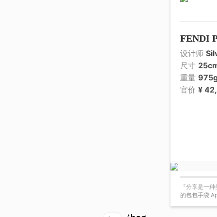
FENDI 
设计师
Sil
尺寸
25c
重量
975
官价
¥ 42
『分享是一种美
的包包手袋 A