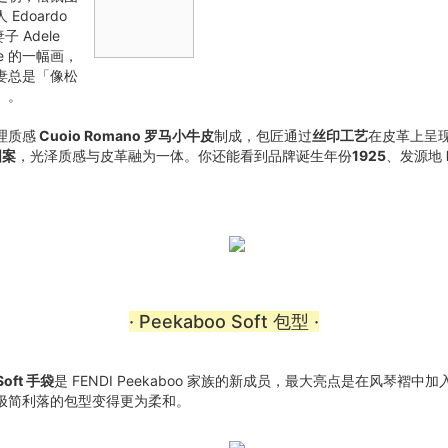
Edoardo
妻子 Adele
nde 的一幅画，
妻总是「像松
」。
理质感
Cuoio Romano 罗马小牛皮
制成，包匠通过
丝印工艺
在皮革上呈
图案
，光泽质感与皮革融为一体。你还能看到品牌诞生年份
1925
、发源地
· Peekaboo Soft 包型 ·
Soft 手袋
是 FENDI Peekaboo 家族的新成员，最大亮点是在风琴褶中加
极简利落的包型变得更为柔和。