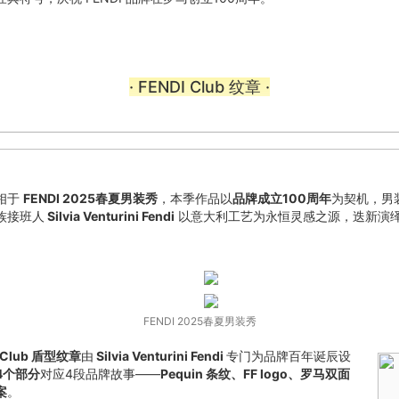
· FENDI Club 纹章 ·
相于
FENDI 2025春夏男装秀
，本季作品以
品牌成立100周年
为契机，男
族接班人
Silvia Venturini Fendi
以意大利工艺为永恒灵感之源，迭新演
FENDI 2025春夏男装秀
 Club 盾型纹章
由
Silvia Venturini Fendi
专门为品牌百年诞辰设
4个部分
对应4段品牌故事——
Pequin 条纹、FF logo、罗马双面
案
。