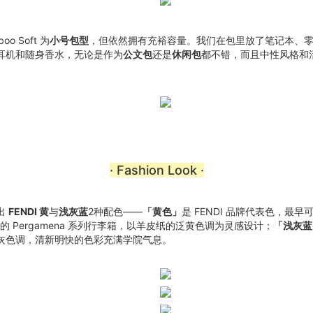
oo Soft 为
小号包型
，但依然拥有充裕容量。我们在包里放了笔记本、
耳机和随身香水，无论是作为
公文包
还是
休闲包
都不错，而且中性风格和
。
· Fashion Look ·
出
FENDI 黄
与
浅灰蓝
2种配色——
「黄色」
是 FENDI 品牌代表色，最早
出的 Pergamena 系列行李箱，以羊皮纸的泛黄色调为灵感设计；
「浅灰蓝
灰色调，清新明快的色彩充满学院气息。