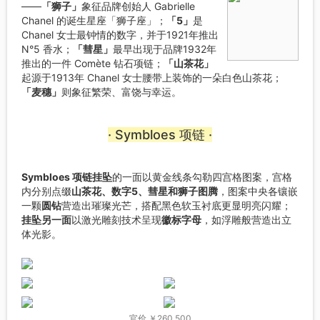
——
「狮子」
象征品牌创始人 Gabrielle
Chanel 的诞生星座「狮子座」；
「5」
是
Chanel 女士最钟情的数字，并于1921年推出
N°5 香水；
「彗星」
最早出现于品牌1932年
推出的一件 Comète 钻石项链；
「山茶花」
起源于1913年 Chanel 女士腰带上装饰的一朵白色山茶花；
「麦穗」
则象征繁荣、富饶与幸运。
· Symbloes 项链 ·
Symbloes 项链挂坠
的一面以黄金线条勾勒四宫格图案，宫格
内分别点缀
山茶花、数字5、彗星和狮子图腾
，图案中央各镶嵌
一颗
圆钻
营造出璀璨光芒，搭配黑色软玉衬底更显明亮闪耀；
挂坠另一面
以激光雕刻技术呈现
徽标字母
，如浮雕般营造出立
体光影。
官价 ￥260,500