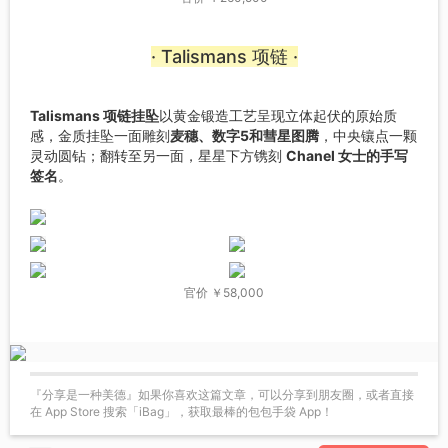
· Talismans 项链 ·
Talismans 项链挂坠
以黄金锻造工艺呈现立体起伏的原始质
感，金质挂坠一面雕刻
麦穗、数字5和彗星图腾
，中央镶点一颗
灵动圆钻；翻转至另一面，星星下方镌刻
Chanel 女士的手写
签名
。
官价 ￥58,000
『分享是一种美德』如果你喜欢这篇文章，可以分享到朋友圈，或者直接
在 App Store 搜索「iBag」，获取最棒的包包手袋 App！