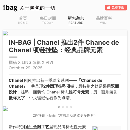
首页
每日封面
新包杂志
品牌百科
HOME
TODAY
FEATURE
WIKI
IN-BAG | Chanel 推出2件 Chance de
Chanel 项链挂坠：经典品牌元素
撰稿 X LING 编辑 X VIVI
October 29, 2025
Chanel
刚刚推出新一季珠宝系列——
「Chance de
Chanel」
，共呈现
2件圆形挂坠项链
，最特别之处是采用
双面
设计
，挂坠一面装饰 Chanel 标志性
符号元素
，另一面则装饰
徽标文字
，中央镶嵌钻石作为点睛。
2件项链正反面（左右滑动浏览更多图片）
新作特别通过
金雕工艺
呈现品牌标志性元素