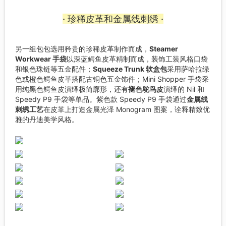
· 珍稀皮革和金属线刺绣 ·
另一组包包选用矜贵的珍稀皮革制作而成，
Steamer
Workwear 手袋
以深蓝鳄鱼皮革精制而成，装饰工装风格口袋
和银色珠链等五金配件；
Squeeze Trunk 软盒包
采用萨哈拉绿
色或橙色鳄鱼皮革搭配古铜色五金饰件；Mini Shopper 手袋采
用纯黑色鳄鱼皮演绎极简廓形，还有
褪色鸵鸟皮
演绎的 Nil 和
Speedy P9 手袋等单品。紫色款 Speedy P9 手袋通过
金属线
刺绣工艺
在皮革上打造金属光泽 Monogram 图案，诠释精致优
雅的丹迪美学风格。