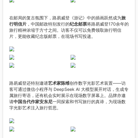
在邮局的复古氛围下，路易威登《游记》中的插画跃然成为
旅
行明信片
，中国邮政特别发行的
纪念邮票
将路易威登170余年的
旅行精神浓缩于方寸之间。访客不仅可以免费领取旅行明信
片，更能收藏纪念版邮票，在现场书写投递。
路易威登还特别邀请
艺术家陈维
创作数字光影艺术装置——访
客可通过微信小程序与 DeepSeek AI 大模型展开对话，生成专
属旅行寄语，还有机会实时展示在现场数字屏幕上。品牌亦邀
请
中国当代作家安东尼
一同探索和书写旅行的真谛，为现场数
字光影艺术注入旅行哲思。